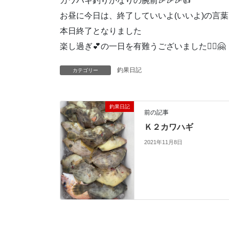
カワハギ釣りかなりの腕前🎉🎉🎉👍
お昼に今日は、終了していいよ(いいよ)の言葉を頂き
本日終了となりました
楽し過ぎ💕の一日を有難うございました🙇‍♀️🤗
釣果日記
カテゴリー
釣果日記
前の記事
Ｋ２カワハギ
2021年11月8日