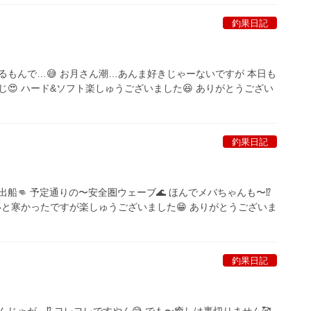
釣果日記
るもんで…😅 お月さん潮…あんま好きじゃーないですが 本日も
じ😍 ハード&ソフト楽しゅうございました😆 ありがとうござい
釣果日記
船👊 予定通りの〜安全圏ウェーブ🌊 ほんでメバちゃんも〜⁉️
ょいと寒かったですが楽しゅうございました😁 ありがとうございま
釣果日記
じゃが…⁉️ ヨレヨレですやん😅 でも〜癒しは裏切りません🥰