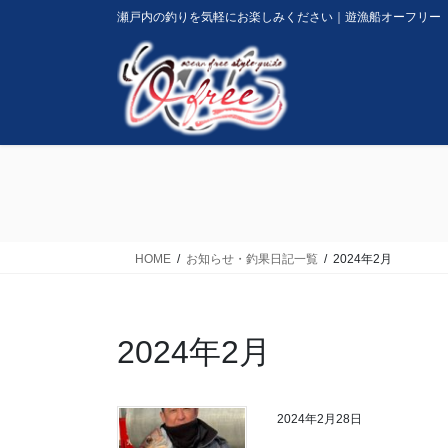
コ
ナ
瀬戸内の釣りを気軽にお楽しみください｜遊漁船オーフリー
ン
ビ
テ
ゲ
ン
ー
ツ
シ
に
ョ
移
ン
動
に
移
動
HOME
お知らせ・釣果日記一覧
2024年2月
2024年2月
2024年2月28日