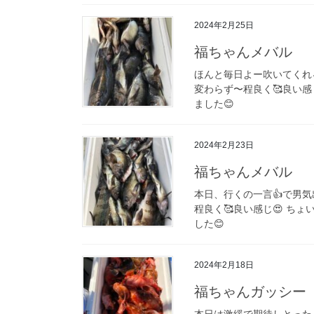
2024年2月25日
福ちゃんメバル
ほんと毎日よー吹いてくれ
変わらず〜程良く🥰良い感
ました😊
2024年2月23日
福ちゃんメバル
本日、行くの一言👍で男気出
程良く🥰良い感じ😍 ち
した😊
2024年2月18日
福ちゃんガッシー
本日は激緩で期待しとったん