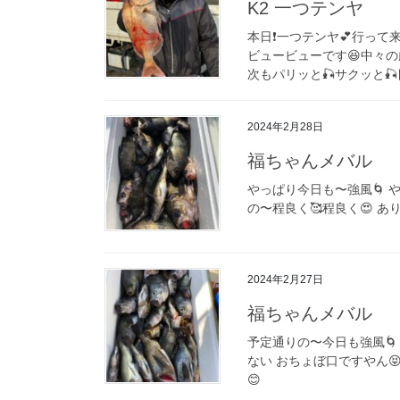
K2 一つテンヤ
本日❗️一つテンヤ💕行っ
ビュービューです😆中々の厳
次もパリッと🎣サクッと🎣
2024年2月28日
福ちゃんメバル
やっぱり今日も〜強風🌀 
の〜程良く🥰程良く😍 あ
2024年2月27日
福ちゃんメバル
予定通りの〜今日も強風🌀
ない おちょぼ口ですやん
😊