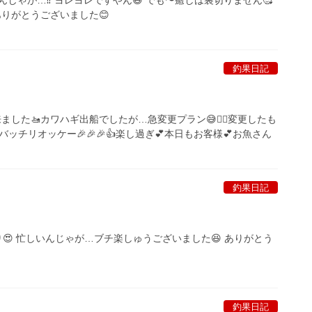
ありがとうございました😊
釣果日記
来ました🚤カワハギ出船でしたが…急変更プラン😅🙇‍♀️変更したも
バッチリオッケー🎉🎉🎉👍楽し過ぎ💕本日もお客様💕お魚さん
釣果日記
り😍 忙しいんじゃが…ブチ楽しゅうございました😆 ありがとう
釣果日記