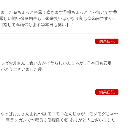
て来ました🚤ちょっと🤏風！吹きます予報ちょっとじゃ無いです😆
しい戦い😰🪖釣果も…🫣😅笑いはかなり良し😊👍何ですが…
目指して🙏頑張ります😊本日も笑い […]
釣果日記
やっぱお月さん…食い方がイヤらしいんじゃが…⁉️ 本日も安定
りがとうございました🤗
釣果日記
 やっぱお月さんよね〜😅 モコモコなんじゃが…モグモグじゃ〜
 一撃ランガンで〜程良く🥰程良く😍 ありがとうございました