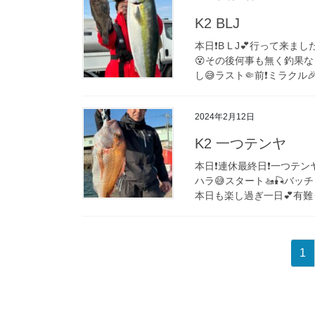
K2 BLJ
本日❗️B L J💕行って
😵その後何事も無く釣果な
し😅ラスト🤏前❗️ミラクル🎉
2024年2月12日
K2 一つテンヤ
本日❗️連休最終日❗️一つテ
ハラ😅スタート🚤🎣バッチ
本日も楽し過ぎ一日💕有難うご
投
ペ
1
稿
ー
ジ
の