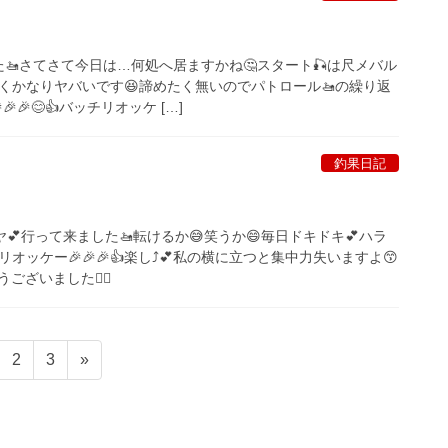
来ました🚤さてさて今日は…何処へ居ますかね🤔スタート🎣は尺メバル
くかなりヤバいです😆諦めたく無いのでパトロール🚤の繰り返
🎉🎉😊👍バッチリオッケ […]
釣果日記
ンヤ💕行って来ました🚤転けるか😅笑うか😄毎日ドキドキ💕ハラ
リオッケー🎉🎉🎉👍楽し⤴︎💕私の横に立つと集中力失いますよ😙
ざいました🙇‍♀️
ペ
ペ
2
3
»
ー
ー
ジ
ジ