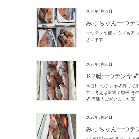
2026年5月29日
みっちゃん一つテ
一つテンヤ便～ タイもア
ざいます
2026年5月28日
Ｋ2艇一つテンヤ💕
本日❗️一つテンヤ💕行って来
甘い考えは即終了😱🤣 その
💕 有難うございました🙇‍♀️
2026年5月24日
みっちゃん一つテ
↑３名様分の釣果です！ お