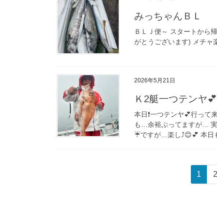
みっちゃんＢＬ
ＢＬＪ便～ スタートから帰
がとうございます) メチャ
2026年5月21日
Ｋ2艇一つテンヤ💕
本日❗️一つテンヤ💕行って来
も…余裕ぶってますが… 実は…
☔ですが…楽し⤴︎😊💕 本日も
投
ペ
1
稿
ー
ジ
の