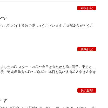
釣果日記
ンヤ
コウも♡ バイト多数で楽しゅうございます ご乗船ありがとうご
釣果日記
ました🚤🎣 スタート🚤🎣〜今日は来たかも😙♪ 調子に乗ると…
後…迷走😔暴走🚤🎣〜の神🤭✨ 本日も笑い沢山🤭💕幸せ💕幸せ
釣果日記
ンヤ
父さんは石釣ってる記憶しか…(笑) 一つテンヤ便～ いつも！ 誰