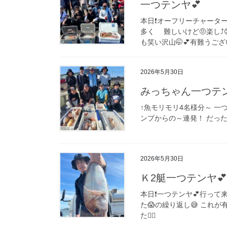
一つテンヤ💕
本日❗️オーフリーチャーター
多く 難しいけど🤨楽し⤴︎
も笑い沢山🤭💕有難うございま
2026年5月30日
みっちゃん一つテ
↑魚モリモリ4名様分～ 一
ンプからの～連発！ だっ
2026年5月30日
Ｋ2艇一つテンヤ💕
本日❗️一つテンヤ💕行って来
た😱の繰り返し😅 これが
た🙇‍♀️