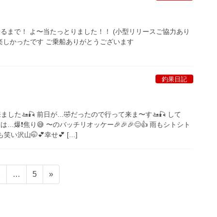
るまで！ よ〜当たっとりました！！ (小型リリースご協力あり
楽しかったです ご乗船ありがとうございます
釣果日記
ました🚤🎣 前日が…🤣だったので行って来ま〜す🚤🎣 して
爆❗️焦り😅 〜のバッチリオッケー🎉🎉🎉😊👍 雨もシトシト
笑い沢山🤭💕幸せ💕 […]
ペ
ペ
2
…
5
»
ー
ー
ジ
ジ