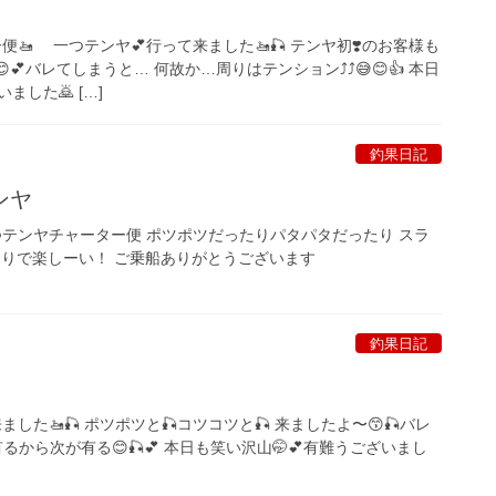
便🚤 一つテンヤ💕行って来ました🚤🎣 テンヤ初❣️のお客様も
💕バレてしまうと… 何故か…周りはテンション⤴︎⤴︎😅😊👍 本日
した🙇‍ […]
釣果日記
ンヤ
つテンヤチャーター便 ポツポツだったりパタパタだったり スラ
たりで楽しーい！ ご乗船ありがとうございます
釣果日記
ました🚤🎣 ポツポツと🎣コツコツと🎣 来ましたよ〜😙🎣バレ
有るから次が有る😊🎣💕 本日も笑い沢山🤭💕有難うございまし