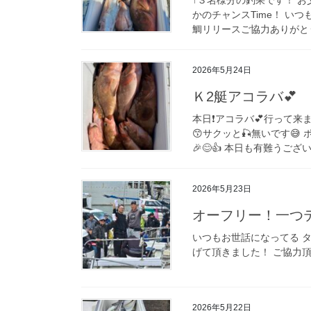
かのチャンスTime！ い
鯛リリースご協力ありがとう
2026年5月24日
Ｋ2艇アコラバ💕
本日❗️アコラバ💕行って来
😙サクッと🎣無いです😅 ポ
🎉😊👍 本日も有難うございま
2026年5月23日
オーフリー！一つ
いつもお世話になってる 
げて頂きました！ ご協力
2026年5月22日