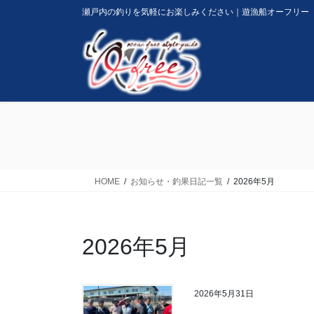
コ
ナ
瀬戸内の釣りを気軽にお楽しみください｜遊漁船オーフリー
ン
ビ
テ
ゲ
ン
ー
ツ
シ
に
ョ
移
ン
動
に
移
動
HOME
お知らせ・釣果日記一覧
2026年5月
2026年5月
2026年5月31日