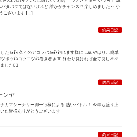
つもバタバタではないけれど 誰かがチャンス!? 楽しめました～ 小
ございます […]
釣果日記
ました🚤🎣 久々のアコラバ🚤🎣釣れます様に…🙏 やはり…簡単
ツポツ🎣コツコツ🎣巻き巻き🏋️‍♀️ 終わり良ければ全て良し🎉🎉
した🙇‍♀️
釣果日記
テンヤ
タナカマシーナリー御一行様による 熱いバトル！ 今年も盛り上
頂いた皆様ありがとうございます
釣果日記