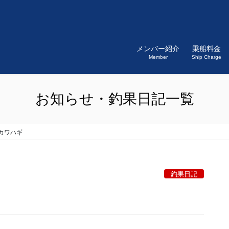
メンバー紹介
乗船料金
Member
Ship Charge
お知らせ・釣果日記一覧
カワハギ
釣果日記