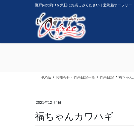
コ
ナ
瀬戸内の釣りを気軽にお楽しみください｜遊漁船オーフリー
ン
ビ
テ
ゲ
ン
ー
ツ
シ
に
ョ
移
ン
動
に
移
動
HOME
お知らせ・釣果日記一覧
釣果日記
福ちゃん
2021年12月4日
福ちゃんカワハギ