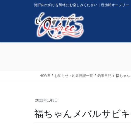
コ
ナ
瀬戸内の釣りを気軽にお楽しみください｜遊漁船オーフリー
ン
ビ
テ
ゲ
ン
ー
ツ
シ
に
ョ
移
ン
動
に
移
動
HOME
お知らせ・釣果日記一覧
釣果日記
福ちゃん
2022年1月3日
福ちゃんメバルサビキ