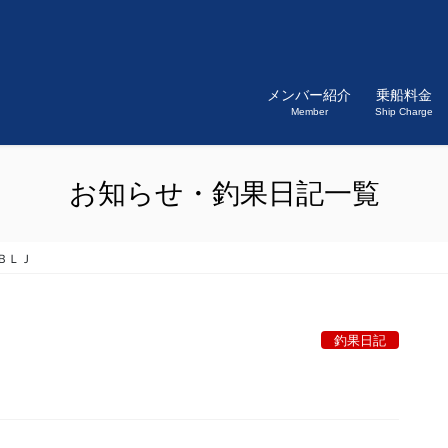
メンバー紹介
乗船料金
Member
Ship Charge
お知らせ・釣果日記一覧
ＢＬＪ
釣果日記