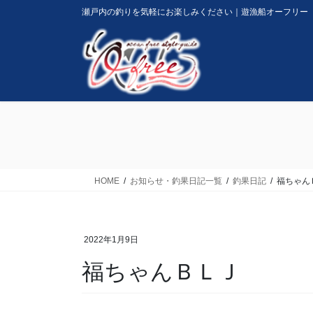
コ
ナ
瀬戸内の釣りを気軽にお楽しみください｜遊漁船オーフリー
ン
ビ
テ
ゲ
ン
ー
ツ
シ
に
ョ
移
ン
動
に
移
動
HOME
お知らせ・釣果日記一覧
釣果日記
福ちゃん
2022年1月9日
福ちゃんＢＬＪ