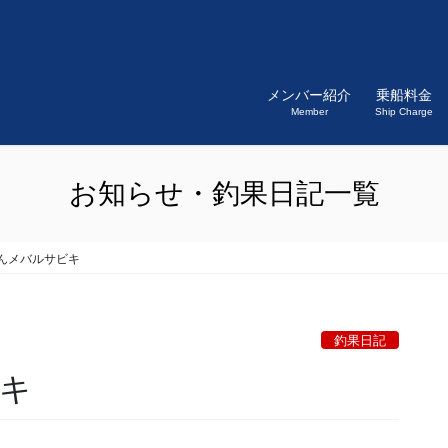
メンバー紹介
乗船料金
Member
Ship Charge
お知らせ・釣果日記一覧
んメバルサビキ
釣果日記
キ