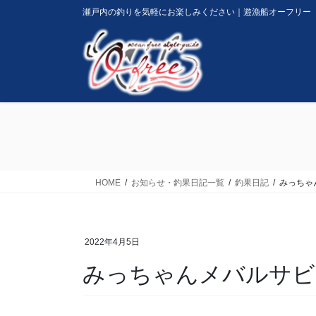
コ
ナ
瀬戸内の釣りを気軽にお楽しみください｜遊漁船オーフリー
ン
ビ
テ
ゲ
ン
ー
ツ
シ
に
ョ
移
ン
動
に
移
動
HOME
お知らせ・釣果日記一覧
釣果日記
みっちゃ
2022年4月5日
みっちゃんメバルサビ