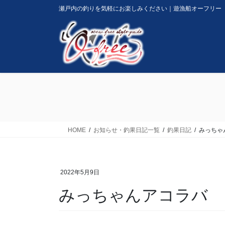
コ
ナ
瀬戸内の釣りを気軽にお楽しみください｜遊漁船オーフリー
ン
ビ
テ
ゲ
ン
ー
ツ
シ
に
ョ
移
ン
動
に
移
動
HOME
お知らせ・釣果日記一覧
釣果日記
みっちゃ
2022年5月9日
みっちゃんアコラバ