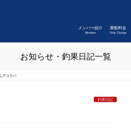
メンバー紹介
乗船料金
Member
Ship Charge
お知らせ・釣果日記一覧
んアコラバ
釣果日記