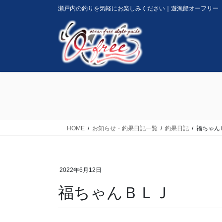
コ
ナ
瀬戸内の釣りを気軽にお楽しみください｜遊漁船オーフリー
ン
ビ
テ
ゲ
ン
ー
ツ
シ
に
ョ
移
ン
動
に
移
動
HOME
お知らせ・釣果日記一覧
釣果日記
福ちゃん
2022年6月12日
福ちゃんＢＬＪ