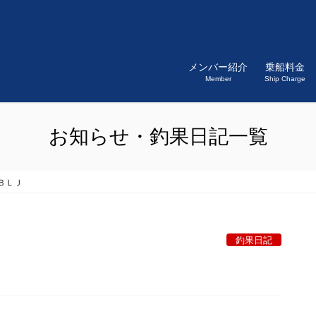
メンバー紹介
乗船料金
Member
Ship Charge
お知らせ・釣果日記一覧
ＢＬＪ
釣果日記