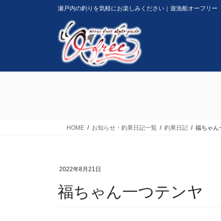
コ
ナ
瀬戸内の釣りを気軽にお楽しみください｜遊漁船オーフリー
ン
ビ
テ
ゲ
ン
ー
ツ
シ
に
ョ
移
ン
動
に
移
動
HOME
お知らせ・釣果日記一覧
釣果日記
福ちゃん
2022年8月21日
福ちゃん一つテンヤ