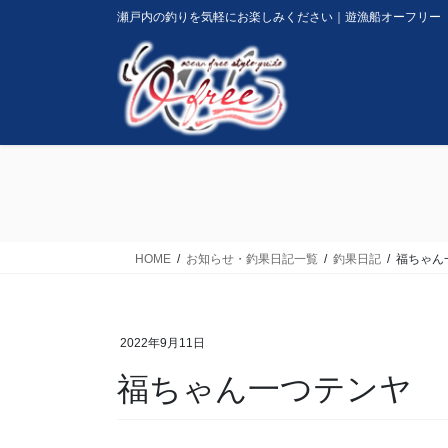
コ
ナ
瀬戸内の釣りを気軽にお楽しみください｜遊漁船オーフリー
ン
ビ
テ
ゲ
ン
ー
ツ
シ
に
ョ
移
ン
動
に
移
動
HOME
お知らせ・釣果日記一覧
釣果日記
福ちゃん
2022年9月11日
福ちゃん一つテンヤ