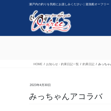
コ
ナ
瀬戸内の釣りを気軽にお楽しみください｜遊漁船オーフリー
ン
ビ
テ
ゲ
ン
ー
ツ
シ
に
ョ
移
ン
動
に
移
動
HOME
お知らせ・釣果日記一覧
釣果日記
みっちゃ
2023年4月30日
みっちゃんアコラバ