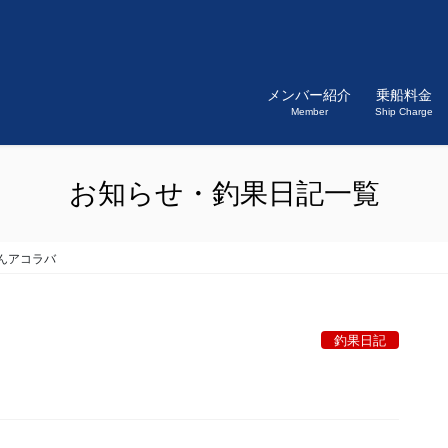
メンバー紹介
乗船料金
Member
Ship Charge
お知らせ・釣果日記一覧
んアコラバ
釣果日記