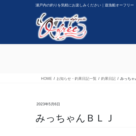
コ
ナ
瀬戸内の釣りを気軽にお楽しみください｜遊漁船オーフリー
ン
ビ
テ
ゲ
ン
ー
ツ
シ
に
ョ
移
ン
動
に
移
動
HOME
お知らせ・釣果日記一覧
釣果日記
みっちゃ
2023年5月6日
みっちゃんＢＬＪ