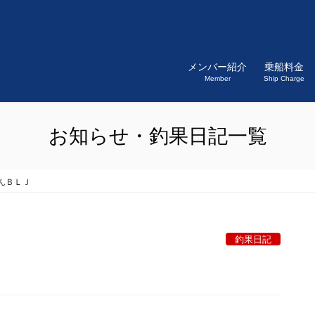
メンバー紹介
乗船料金
Member
Ship Charge
お知らせ・釣果日記一覧
んＢＬＪ
釣果日記