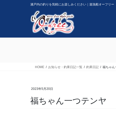
コ
ナ
瀬戸内の釣りを気軽にお楽しみください｜遊漁船オーフリー
ン
ビ
テ
ゲ
ン
ー
ツ
シ
に
ョ
移
ン
動
に
移
動
HOME
お知らせ・釣果日記一覧
釣果日記
福ちゃん
2023年5月20日
福ちゃん一つテンヤ