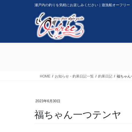
コ
ナ
瀬戸内の釣りを気軽にお楽しみください｜遊漁船オーフリー
ン
ビ
テ
ゲ
ン
ー
ツ
シ
に
ョ
移
ン
動
に
移
動
HOME
お知らせ・釣果日記一覧
釣果日記
福ちゃん
2023年6月30日
福ちゃん一つテンヤ