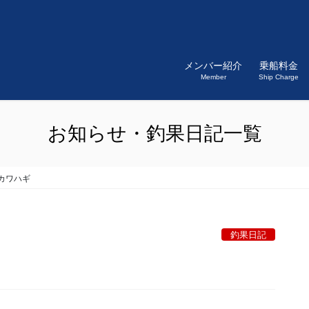
メンバー紹介
乗船料金
Member
Ship Charge
お知らせ・釣果日記一覧
カワハギ
釣果日記