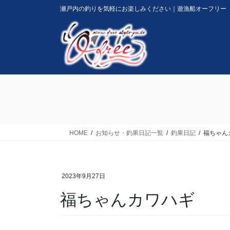
コ
ナ
瀬戸内の釣りを気軽にお楽しみください｜遊漁船オーフリー
ン
ビ
テ
ゲ
ン
ー
ツ
シ
に
ョ
移
ン
動
に
移
動
HOME
お知らせ・釣果日記一覧
釣果日記
福ちゃん
2023年9月27日
福ちゃんカワハギ