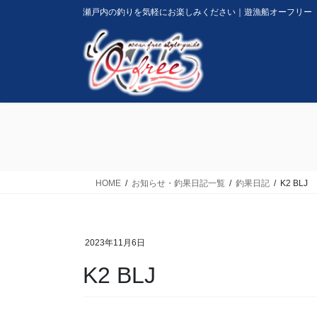
コ
ナ
瀬戸内の釣りを気軽にお楽しみください｜遊漁船オーフリー
ン
ビ
テ
ゲ
ン
ー
ツ
シ
に
ョ
移
ン
動
に
移
動
HOME
お知らせ・釣果日記一覧
釣果日記
K2 BLJ
2023年11月6日
K2 BLJ