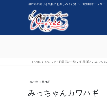
コ
ナ
瀬戸内の釣りを気軽にお楽しみください｜遊漁船オーフリー
ン
ビ
テ
ゲ
ン
ー
ツ
シ
に
ョ
移
ン
動
に
移
動
HOME
お知らせ・釣果日記一覧
釣果日記
みっちゃ
2023年11月25日
みっちゃんカワハギ