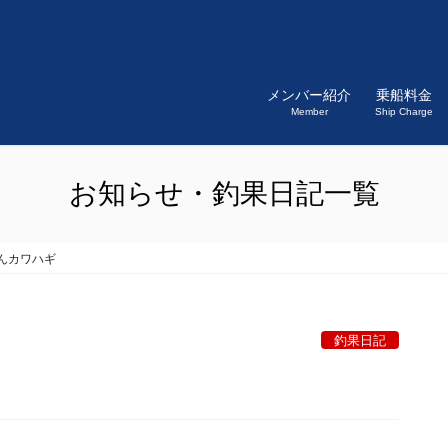
メンバー紹介
乗船料金
Member
Ship Charge
お知らせ・釣果日記一覧
んカワハギ
釣果日記