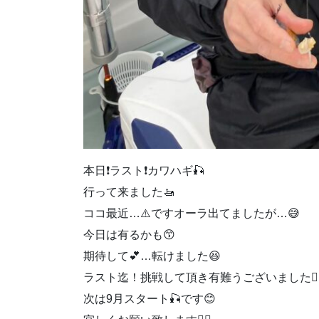
本日❗️ラスト❗️カワハギ🎣
行って来ました🚤
ココ最近…⚠️ですオーラ出てましたが…😅
今日は有るかも😙
期待して💕…転けました😆
ラスト迄！挑戦して頂き有難うございました🙇‍♀
次は9月スタート🎣です😊