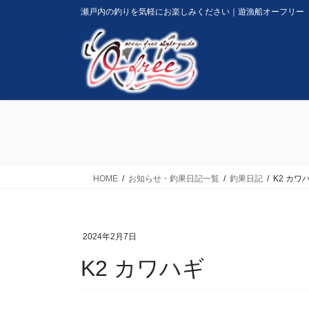
コ
ナ
瀬戸内の釣りを気軽にお楽しみください｜遊漁船オーフリー
ン
ビ
テ
ゲ
ン
ー
ツ
シ
に
ョ
移
ン
動
に
移
動
HOME
お知らせ・釣果日記一覧
釣果日記
K2 カワ
2024年2月7日
K2 カワハギ