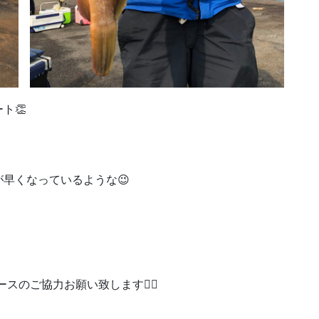
ト👏
早くなっているような😉
のご協力お願い致します🙇‍♀️