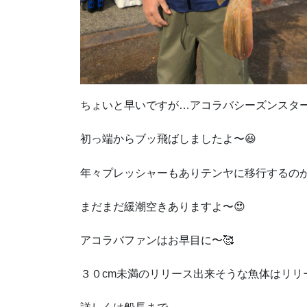
ちょいと早いですが…アコラバシーズンスター
初っ端からブッ飛ばしましたよ〜😆
年々プレッシャーもありテンヤに移行するのが
まだまだ緩潮空きありますよ〜😍
アコラバファンはお早目に〜🥰
３０cm未満のリリース出来そうな魚体はリリース