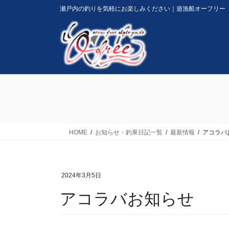
コ
ナ
瀬戸内の釣りを気軽にお楽しみください｜遊漁船オーフリー
ン
ビ
テ
ゲ
ン
ー
ツ
シ
に
ョ
移
ン
動
に
移
動
HOME
お知らせ・釣果日記一覧
最新情報
アコラバ
2024年3月5日
アコラバお知らせ