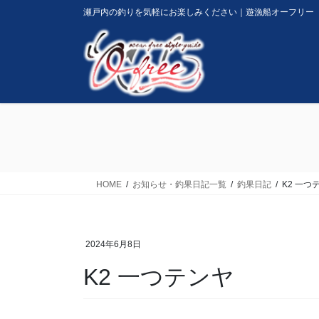
コ
ナ
瀬戸内の釣りを気軽にお楽しみください｜遊漁船オーフリー
ン
ビ
テ
ゲ
ン
ー
ツ
シ
に
ョ
移
ン
動
に
移
動
HOME
お知らせ・釣果日記一覧
釣果日記
K2 一つ
2024年6月8日
K2 一つテンヤ