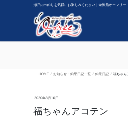
コ
ナ
瀬戸内の釣りを気軽にお楽しみください｜遊漁船オーフリー
ン
ビ
テ
ゲ
ン
ー
ツ
シ
に
ョ
移
ン
動
に
移
動
HOME
お知らせ・釣果日記一覧
釣果日記
福ちゃん
2020年8月10日
福ちゃんアコテン