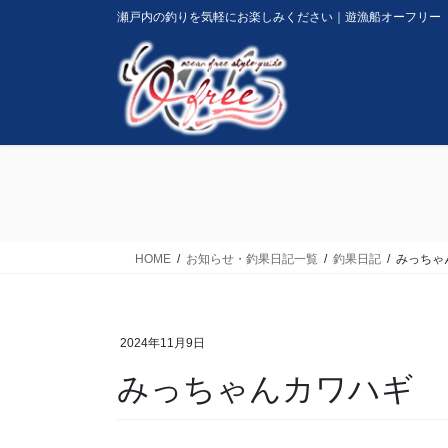
コ
ナ
瀬戸内の釣りを気軽にお楽しみください｜遊漁船オーフリー
ン
ビ
テ
ゲ
ン
ー
ツ
シ
に
ョ
移
ン
動
に
移
動
HOME
お知らせ・釣果日記一覧
釣果日記
みっちゃ
2024年11月9日
みっちゃんカワハギ