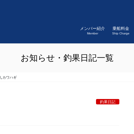
メンバー紹介
乗船料金
Member
Ship Charge
お知らせ・釣果日記一覧
んカワハギ
釣果日記