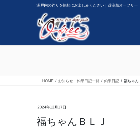
コ
ナ
瀬戸内の釣りを気軽にお楽しみください｜遊漁船オーフリー
ン
ビ
テ
ゲ
ン
ー
ツ
シ
に
ョ
移
ン
動
に
移
動
HOME
お知らせ・釣果日記一覧
釣果日記
福ちゃん
2024年12月17日
福ちゃんＢＬＪ