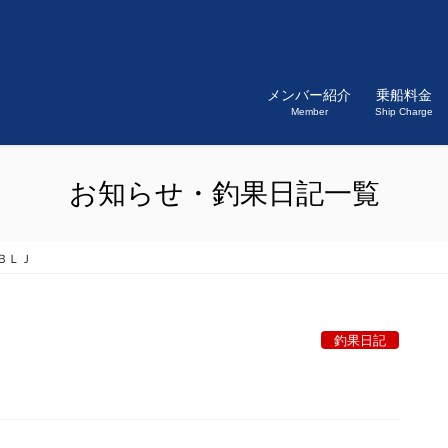
メンバー紹介
乗船料金
Member
Ship Charge
お知らせ・釣果日記一覧
ＢＬＪ
釣果日記