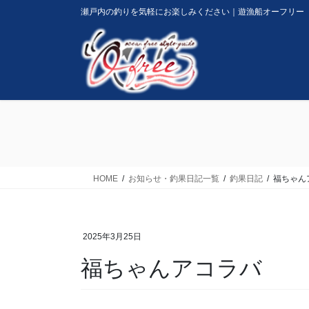
コ
ナ
瀬戸内の釣りを気軽にお楽しみください｜遊漁船オーフリー
ン
ビ
テ
ゲ
ン
ー
ツ
シ
に
ョ
移
ン
動
に
移
動
HOME
お知らせ・釣果日記一覧
釣果日記
福ちゃん
2025年3月25日
福ちゃんアコラバ