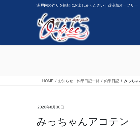
コ
ナ
瀬戸内の釣りを気軽にお楽しみください｜遊漁船オーフリー
ン
ビ
テ
ゲ
ン
ー
ツ
シ
に
ョ
移
ン
動
に
移
動
HOME
お知らせ・釣果日記一覧
釣果日記
みっちゃ
2020年8月30日
みっちゃんアコテン