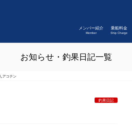
メンバー紹介
乗船料金
Member
Ship Charge
お知らせ・釣果日記一覧
んアコテン
釣果日記