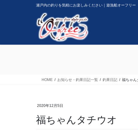
コ
ナ
瀬戸内の釣りを気軽にお楽しみください｜遊漁船オーフリー
ン
ビ
テ
ゲ
ン
ー
ツ
シ
に
ョ
移
ン
動
に
移
動
HOME
お知らせ・釣果日記一覧
釣果日記
福ちゃん
2020年12月5日
福ちゃんタチウオ