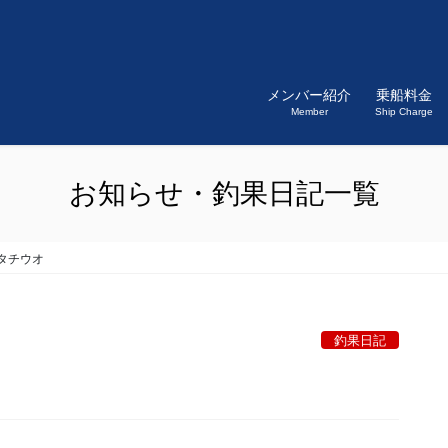
メンバー紹介
乗船料金
Member
Ship Charge
お知らせ・釣果日記一覧
タチウオ
釣果日記