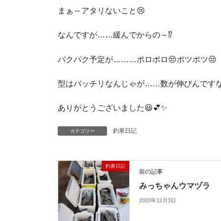
まぁ～アタリないこと😢
なんですが……緩んでからの～⁉
パクパク予定が………ポロポロ😒ポツポツ😒
型はバッチリなんじゃが……数が伸びんです
ありがとうございました😆💕✨
釣果日記
カテゴリー
釣果日記
前の記事
みっちゃんウマヅラ
2020年12月3日