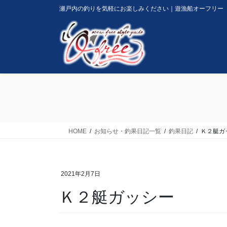
コ
ナ
瀬戸内の釣りを気軽にお楽しみください｜遊漁船オーフリー
ン
ビ
テ
ゲ
ン
ー
ツ
シ
に
ョ
移
ン
動
に
移
動
HOME
お知らせ・釣果日記一覧
釣果日記
Ｋ２艇ガ
2021年2月7日
Ｋ２艇ガッシー