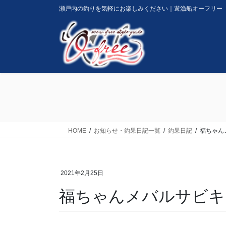
コ
ナ
瀬戸内の釣りを気軽にお楽しみください｜遊漁船オーフリー
ン
ビ
テ
ゲ
ン
ー
ツ
シ
に
ョ
移
ン
動
に
移
動
HOME
お知らせ・釣果日記一覧
釣果日記
福ちゃん
2021年2月25日
福ちゃんメバルサビキ