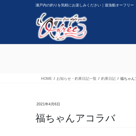
コ
ナ
瀬戸内の釣りを気軽にお楽しみください｜遊漁船オーフリー
ン
ビ
テ
ゲ
ン
ー
ツ
シ
に
ョ
移
ン
動
に
移
動
HOME
お知らせ・釣果日記一覧
釣果日記
福ちゃん
2021年4月6日
福ちゃんアコラバ