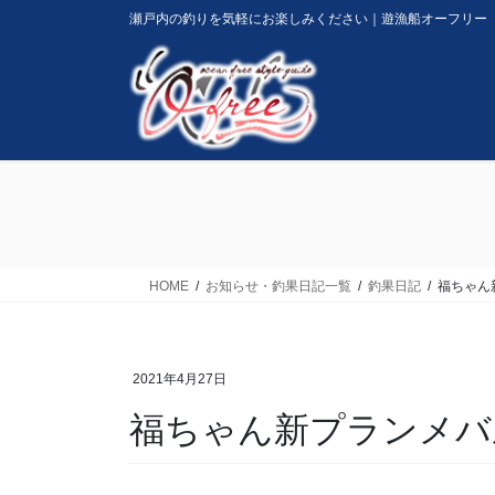
コ
ナ
瀬戸内の釣りを気軽にお楽しみください｜遊漁船オーフリー
ン
ビ
テ
ゲ
ン
ー
ツ
シ
に
ョ
移
ン
動
に
移
動
HOME
お知らせ・釣果日記一覧
釣果日記
福ちゃん
2021年4月27日
福ちゃん新プランメバ