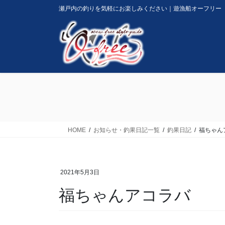
コ
ナ
瀬戸内の釣りを気軽にお楽しみください｜遊漁船オーフリー
ン
ビ
テ
ゲ
ン
ー
ツ
シ
に
ョ
移
ン
動
に
移
動
HOME
お知らせ・釣果日記一覧
釣果日記
福ちゃん
2021年5月3日
福ちゃんアコラバ