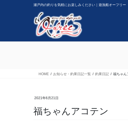
コ
ナ
瀬戸内の釣りを気軽にお楽しみください｜遊漁船オーフリー
ン
ビ
テ
ゲ
ン
ー
ツ
シ
に
ョ
移
ン
動
に
移
動
HOME
お知らせ・釣果日記一覧
釣果日記
福ちゃん
2021年6月21日
福ちゃんアコテン