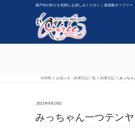
コ
ナ
瀬戸内の釣りを気軽にお楽しみください｜遊漁船オーフリー
ン
ビ
テ
ゲ
ン
ー
ツ
シ
に
ョ
移
ン
動
に
移
動
HOME
お知らせ・釣果日記一覧
釣果日記
みっちゃ
2021年9月19日
みっちゃん一つテンヤ