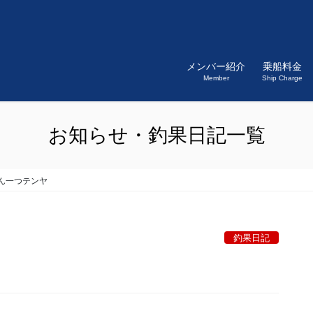
メンバー紹介
乗船料金
Member
Ship Charge
お知らせ・釣果日記一覧
ん一つテンヤ
釣果日記