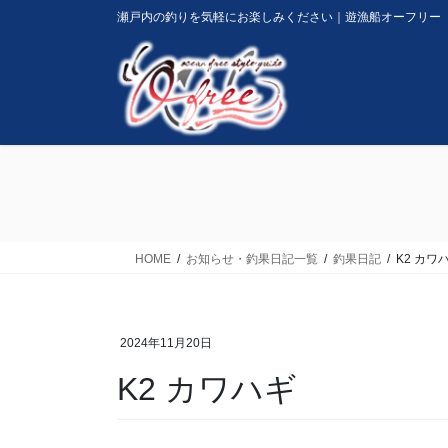
コ
ナ
瀬戸内の釣りを気軽にお楽しみください｜遊漁船オーフリー
ン
ビ
テ
ゲ
ン
ー
ツ
シ
に
ョ
移
ン
動
に
移
動
HOME
お知らせ・釣果日記一覧
釣果日記
K2 カワ
2024年11月20日
K2 カワハギ